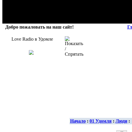
Добро пожаловать на наш сайт!
Г
Love Radio в Удомле
Начало
:
01 Удомля
:
Люди
: