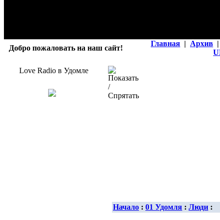
Главная
|
Архив
|
Добро пожаловать на наш сайт!
U
Love Radio в Удомле
Начало
:
01 Удомля
:
Люди
: