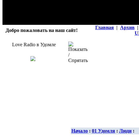
Главная
|
Архив
|
Добро пожаловать на наш сайт!
U
Love Radio в Удомле
Начало
:
01 Удомля
:
Люди
: