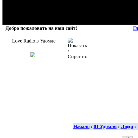
Добро пожаловать на наш сайт!
Г
Love Radio в Удомле
Начало
:
01 Удомля
:
Люди
: