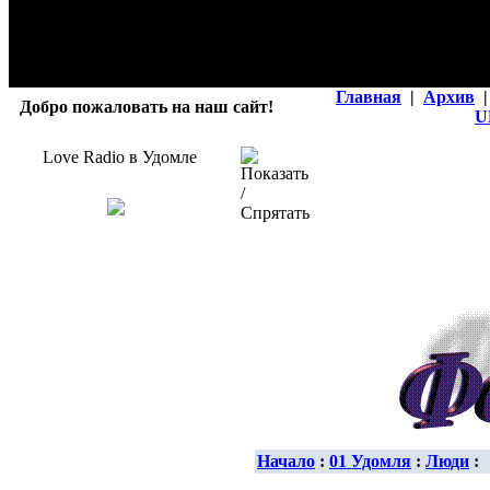
Главная
|
Архив
|
Добро пожаловать на наш сайт!
U
Love Radio в Удомле
Начало
:
01 Удомля
:
Люди
: