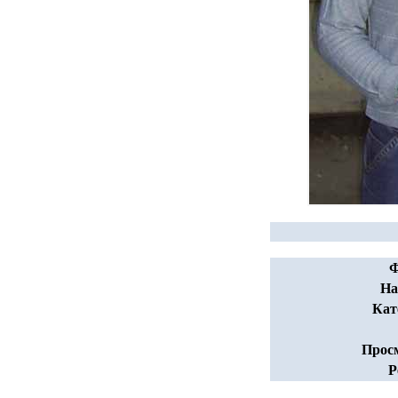
Ф
На
Кат
Прос
Р