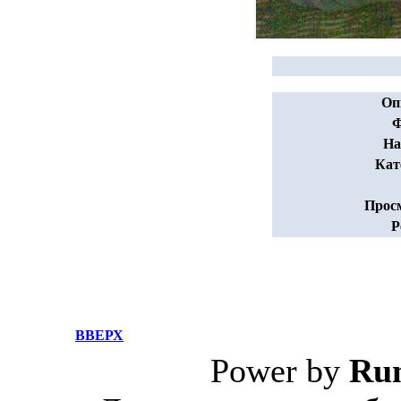
Оп
Ф
На
Кат
Прос
Р
ВВЕРХ
Power by
Ru