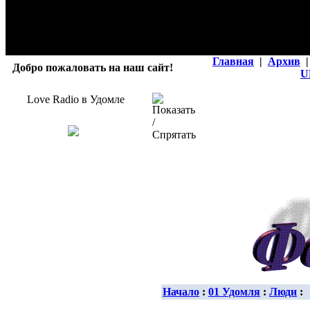
Главная
|
Архив
|
Добро пожаловать на наш сайт!
U
Love Radio в Удомле
Начало
:
01 Удомля
:
Люди
: