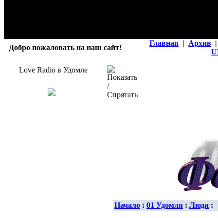
Главная
|
Архив
|
Добро пожаловать на наш сайт!
U
Love Radio в Удомле
Начало
:
01 Удомля
:
Люди
: