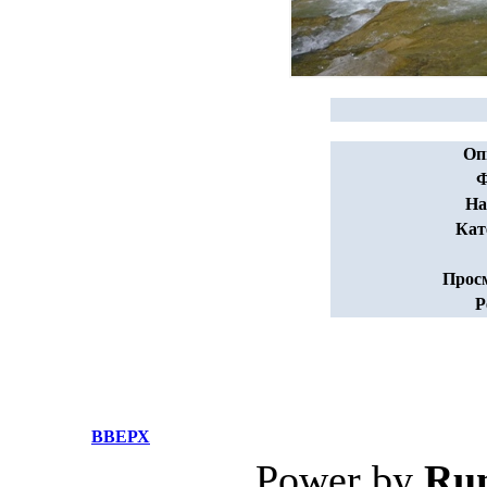
Оп
Ф
На
Кат
Прос
Р
ВВЕРХ
Power by
Ru