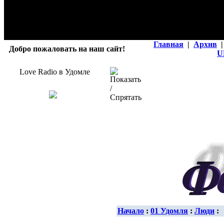
Главная
|
Архив
|
Добро пожаловать на наш сайт!
U
Love Radio в Удомле
Начало
:
01 Удомля
:
Люди
: