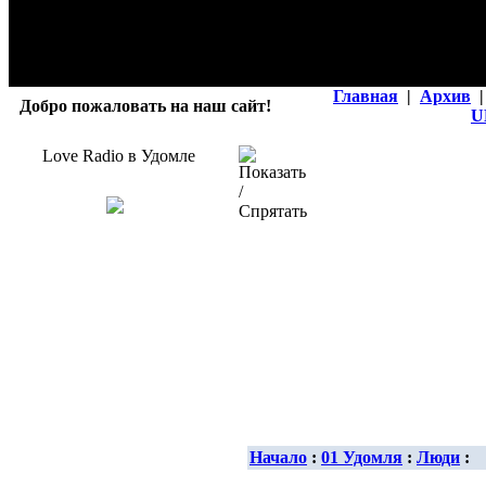
Главная
|
Архив
|
Добро пожаловать на наш сайт!
U
Love Radio в Удомле
Начало
:
01 Удомля
:
Люди
: