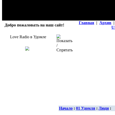
Главная
|
Архив
|
Добро пожаловать на наш сайт!
U
Love Radio в Удомле
Начало
:
01 Удомля
:
Люди
: