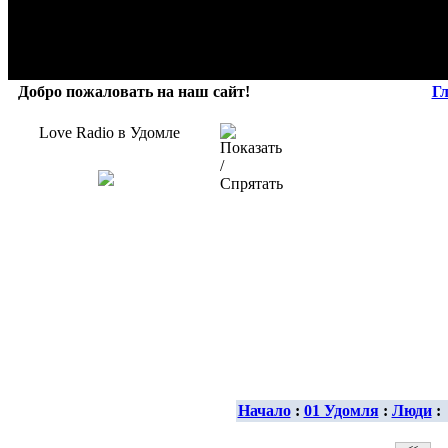
Добро пожаловать на наш сайт!
Г
Love Radio в Удомле
Начало
:
01 Удомля
:
Люди
: