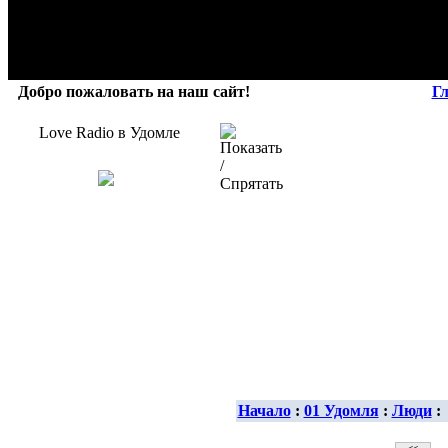
Добро пожаловать на наш сайт!
Г
Love Radio в Удомле
Начало
:
01 Удомля
:
Люди
: