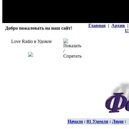
Главная
|
Архив
|
Добро пожаловать на наш сайт!
U
Love Radio в Удомле
Начало
:
01 Удомля
:
Люди
: