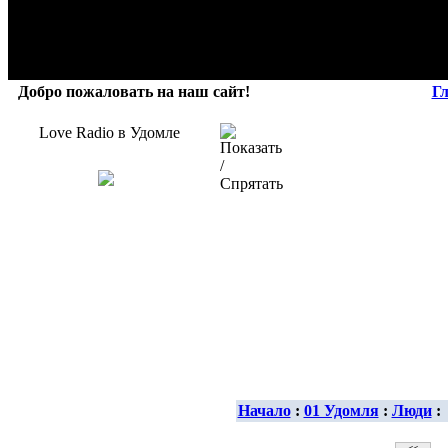
Добро пожаловать на наш сайт!
Г
Love Radio в Удомле
Начало
:
01 Удомля
:
Люди
: