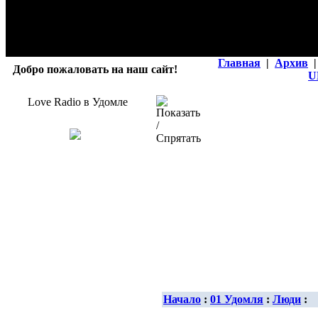
Главная
|
Архив
|
Добро пожаловать на наш сайт!
U
Love Radio в Удомле
Начало
:
01 Удомля
:
Люди
: