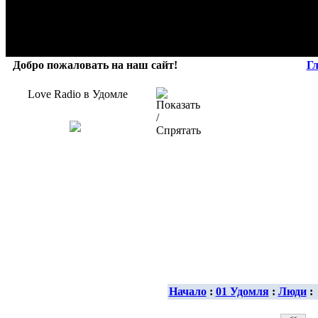
Добро пожаловать на наш сайт!
Г
Love Radio в Удомле
Начало
:
01 Удомля
:
Люди
: