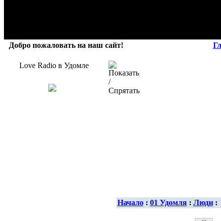
Добро пожаловать на наш сайт!
Г
Love Radio в Удомле
Начало
:
01 Удомля
:
Люди
: