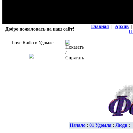
Главная
|
Архив
|
Добро пожаловать на наш сайт!
U
Love Radio в Удомле
Начало
:
01 Удомля
:
Люди
: