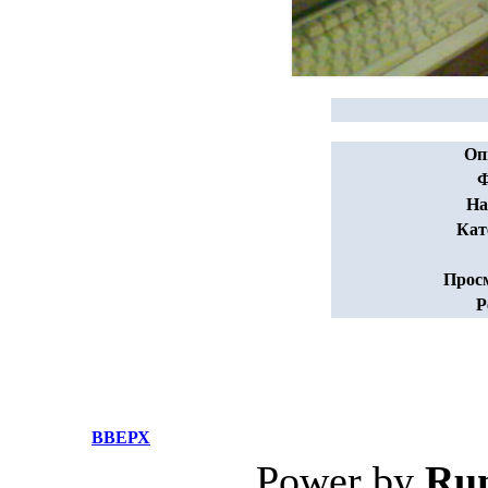
Оп
Ф
На
Кат
Прос
Р
ВВЕРХ
Power by
Ru