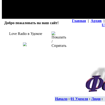
Главная
|
Архив
|
Добро пожаловать на наш сайт!
U
Love Radio в Удомле
Начало
:
01 Удомля
:
Люди
: