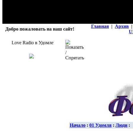
Главная
|
Архив
|
Добро пожаловать на наш сайт!
U
Love Radio в Удомле
Начало
:
01 Удомля
:
Люди
: