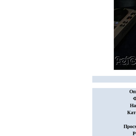
Оп
Ф
На
Кат
Прос
Р