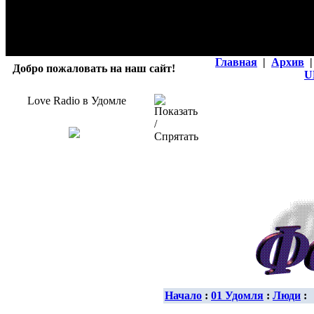
Главная
|
Архив
|
Добро пожаловать на наш сайт!
U
Love Radio в Удомле
Начало
:
01 Удомля
:
Люди
: