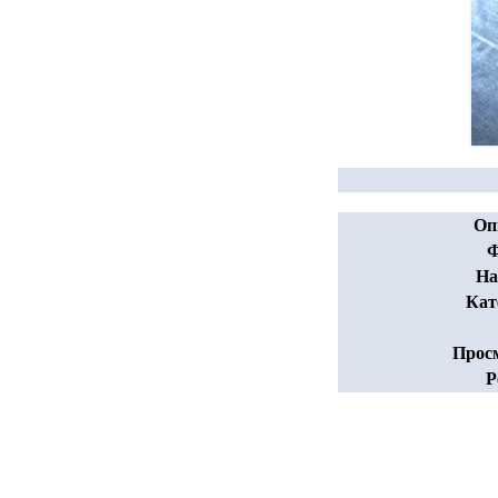
Оп
Ф
На
Кат
Прос
Р