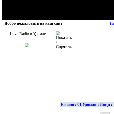
Добро пожаловать на наш сайт!
Г
Love Radio в Удомле
Начало
:
01 Удомля
:
Люди
: