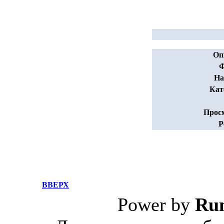
Оп
Ф
На
Кат
Прос
Р
ВВЕРХ
Power by
Ru