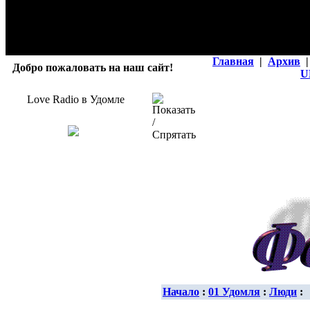
Главная
|
Архив
|
Добро пожаловать на наш сайт!
U
Love Radio в Удомле
Начало
:
01 Удомля
:
Люди
: