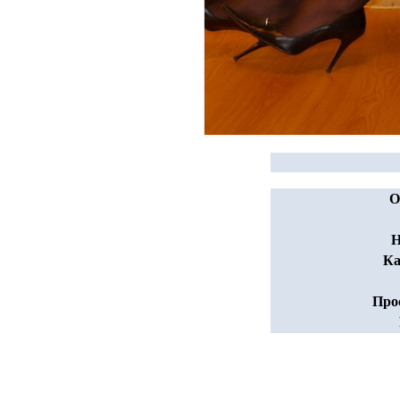
О
Н
Ка
Про