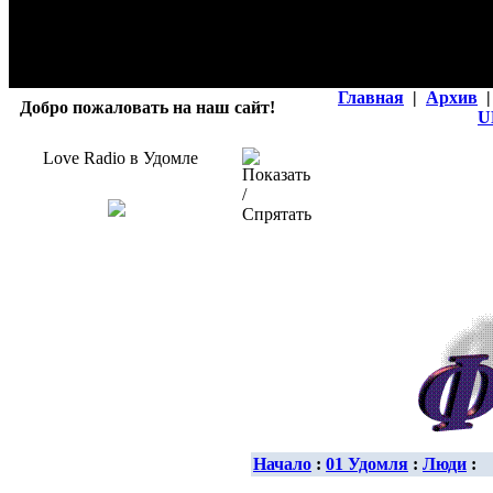
Главная
|
Архив
|
Добро пожаловать на наш сайт!
U
Love Radio в Удомле
Начало
:
01 Удомля
:
Люди
: