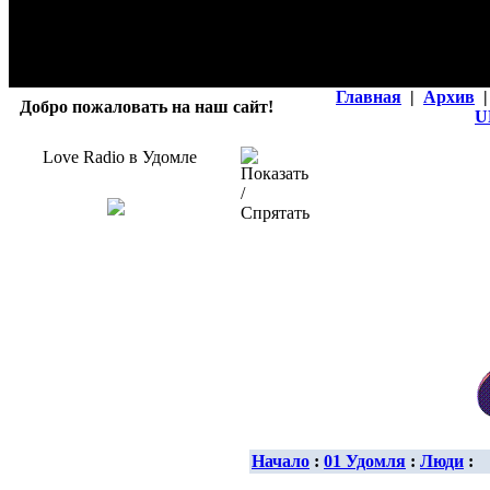
Главная
|
Архив
|
Добро пожаловать на наш сайт!
U
Love Radio в Удомле
Начало
:
01 Удомля
:
Люди
: