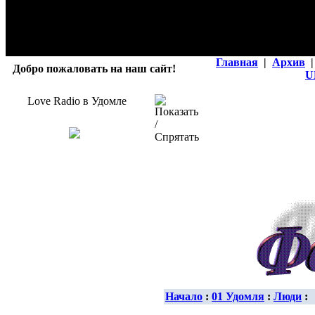
Главная
|
Архив
|
Добро пожаловать на наш сайт!
U
Love Radio в Удомле
Начало
:
01 Удомля
:
Люди
: