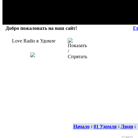
Добро пожаловать на наш сайт!
Г
Love Radio в Удомле
Начало
:
01 Удомля
:
Люди
: