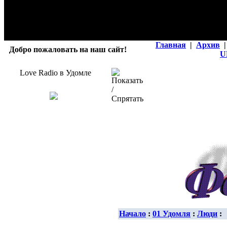
Главная
|
Архив
|
Добро пожаловать на наш сайт!
U
Love Radio в Удомле
Начало
:
01 Удомля
:
Люди
: