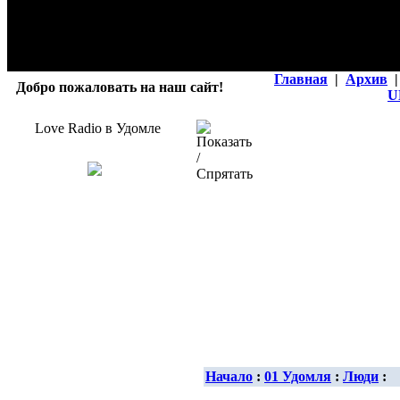
Главная
|
Архив
|
Добро пожаловать на наш сайт!
U
Love Radio в Удомле
Начало
:
01 Удомля
:
Люди
: