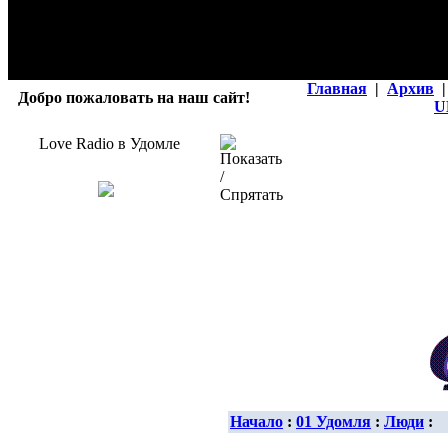
Главная
|
Архив
|
Добро пожаловать на наш сайт!
U
Love Radio в Удомле
Начало
:
01 Удомля
:
Люди
: