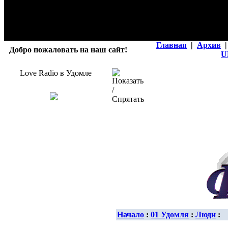
Главная
|
Архив
|
Добро пожаловать на наш сайт!
U
Love Radio в Удомле
Начало
:
01 Удомля
:
Люди
: