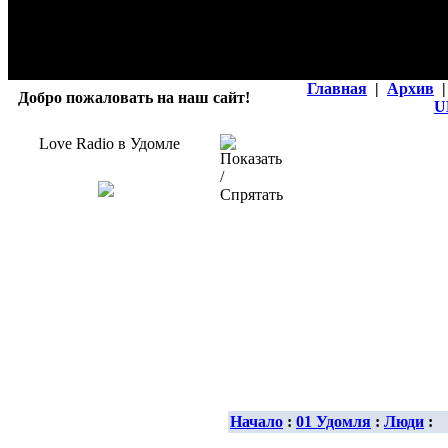
Главная
|
Архив
|
Добро пожаловать на наш сайт!
U
Love Radio в Удомле
Начало
:
01 Удомля
:
Люди
: