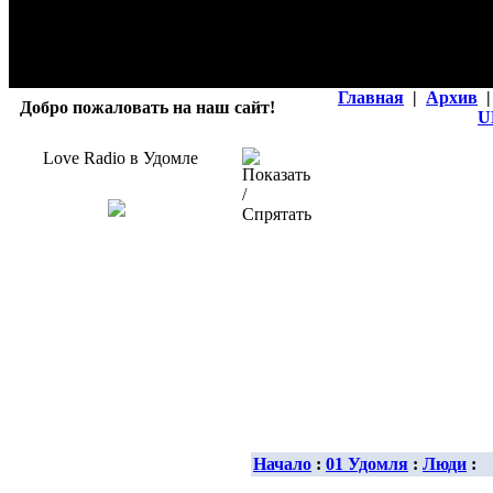
Главная
|
Архив
|
Добро пожаловать на наш сайт!
U
Love Radio в Удомле
Начало
:
01 Удомля
:
Люди
: