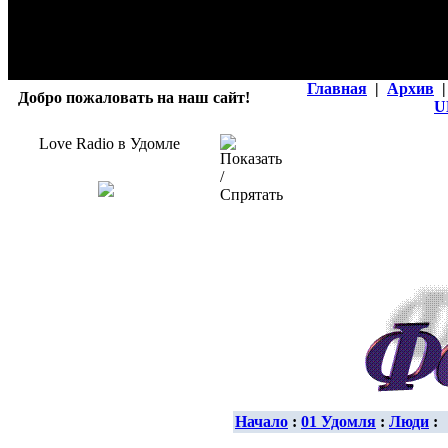
Главная
|
Архив
|
Добро пожаловать на наш сайт!
U
Love Radio в Удомле
Начало
:
01 Удомля
:
Люди
: