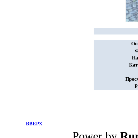
Оп
Ф
На
Кат
Прос
Р
ВВЕРХ
Power by
Ru