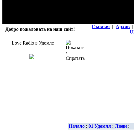
Главная
|
Архив
|
Добро пожаловать на наш сайт!
U
Love Radio в Удомле
Начало
:
01 Удомля
:
Люди
: