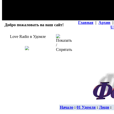
Главная
|
Архив
|
Добро пожаловать на наш сайт!
U
Love Radio в Удомле
Начало
:
01 Удомля
:
Люди
: