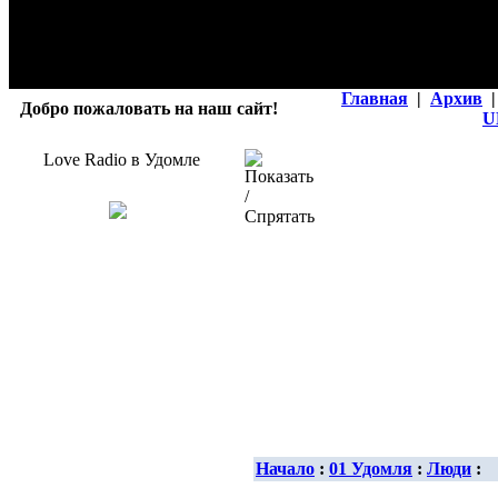
Главная
|
Архив
|
Добро пожаловать на наш сайт!
U
Love Radio в Удомле
Начало
:
01 Удомля
:
Люди
: