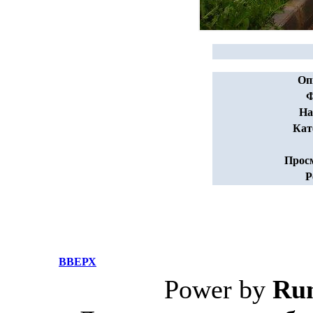
Оп
Ф
На
Кат
Прос
Р
ВВЕРХ
Power by
Ru