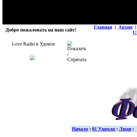
Главная
|
Архив
|
Добро пожаловать на наш сайт!
U
Love Radio в Удомле
Начало
:
01 Удомля
:
Люди
: