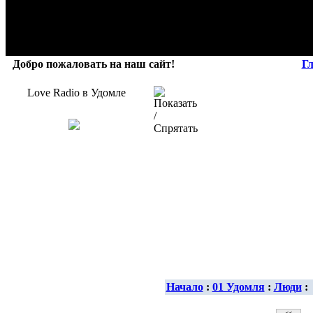
Добро пожаловать на наш сайт!
Г
Love Radio в Удомле
Начало
:
01 Удомля
:
Люди
: