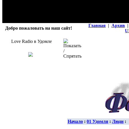
Главная
|
Архив
|
Добро пожаловать на наш сайт!
U
Love Radio в Удомле
Начало
:
01 Удомля
:
Люди
: