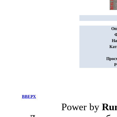
Оп
Ф
На
Кат
Прос
Р
ВВЕРХ
Power by
Ru