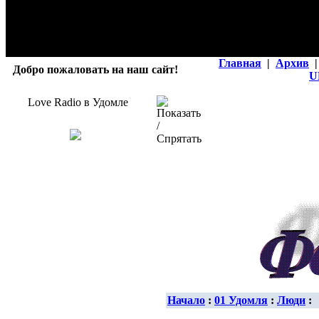
Главная
|
Архив
|
Добро пожаловать на наш сайт!
U
Love Radio в Удомле
Начало
:
01 Удомля
:
Люди
: