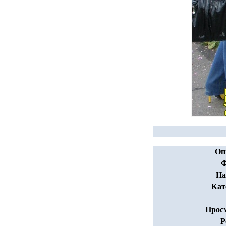
Оп
Ф
На
Кат
Прос
Р