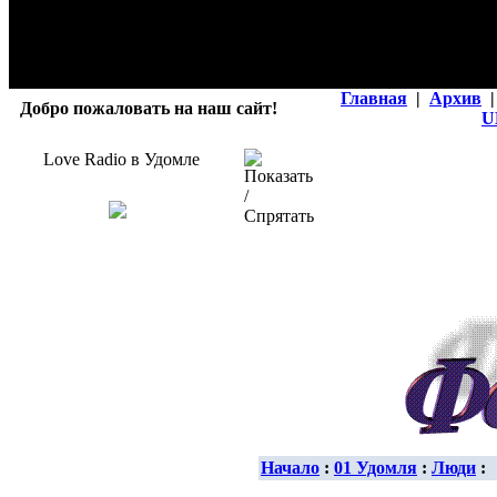
Главная
|
Архив
|
Добро пожаловать на наш сайт!
U
Love Radio в Удомле
Начало
:
01 Удомля
:
Люди
: