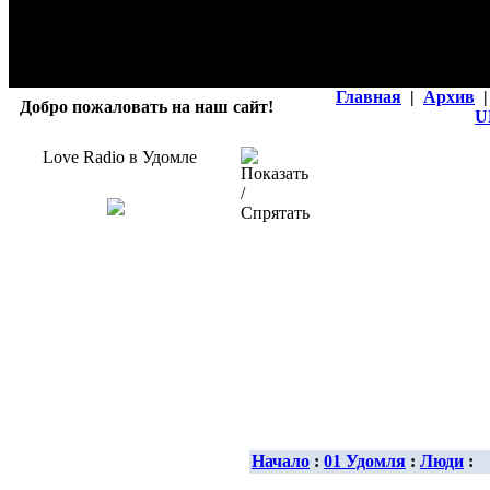
Главная
|
Архив
|
Добро пожаловать на наш сайт!
U
Love Radio в Удомле
Начало
:
01 Удомля
:
Люди
: