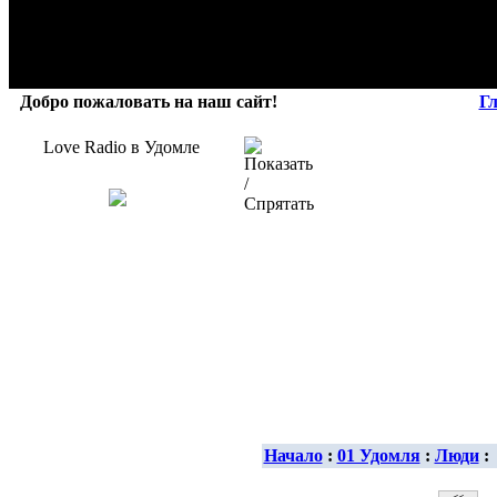
Добро пожаловать на наш сайт!
Г
Love Radio в Удомле
Начало
:
01 Удомля
:
Люди
: