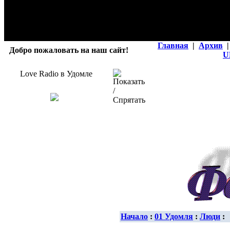
Главная
|
Архив
|
Добро пожаловать на наш сайт!
U
Love Radio в Удомле
Начало
:
01 Удомля
:
Люди
: