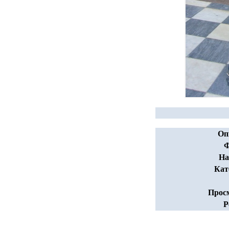
Оп
Ф
На
Кат
Прос
Р