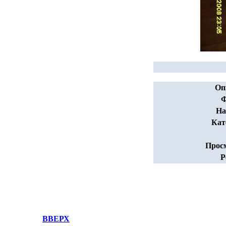
Оп
Ф
На
Кат
Прос
Р
ВВЕРХ