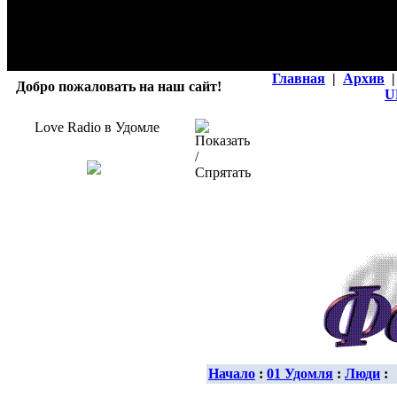
Главная
|
Архив
|
Добро пожаловать на наш сайт!
U
Love Radio в Удомле
Начало
:
01 Удомля
:
Люди
: