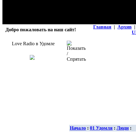
Главная
|
Архив
|
Добро пожаловать на наш сайт!
U
Love Radio в Удомле
Начало
:
01 Удомля
:
Люди
: