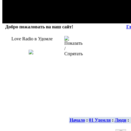
Добро пожаловать на наш сайт!
Г
Love Radio в Удомле
Начало
:
01 Удомля
:
Люди
: