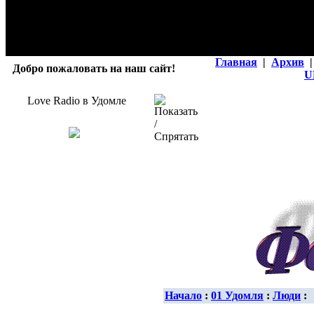
Главная
|
Архив
|
Добро пожаловать на наш сайт!
U
Love Radio в Удомле
Начало
:
01 Удомля
:
Люди
: