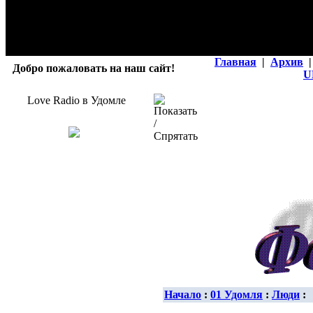
Главная
|
Архив
|
Добро пожаловать на наш сайт!
U
Love Radio в Удомле
Начало
:
01 Удомля
:
Люди
: