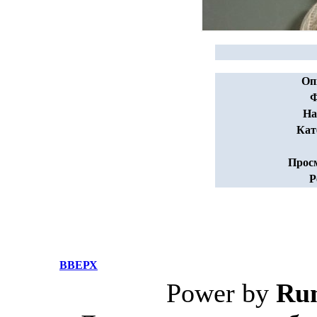
Оп
Ф
На
Кат
Прос
Р
ВВЕРХ
Power by
Ru